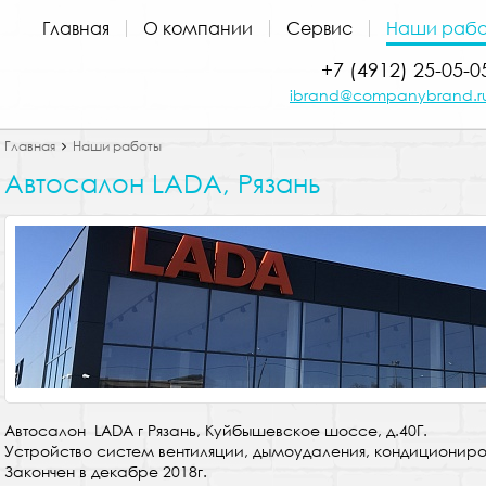
Главная
О компании
Сервис
Наши рабо
+7 (4912) 25-05-0
ibrand@companybrand.r
Главная
Наши работы
Автосалон LADA, Рязань
Автосалон LADA г Рязань, Куйбышевское шоссе, д.40Г.
Устройство систем вентиляции, дымоудаления, кондициониро
Закончен в декабре 2018г.