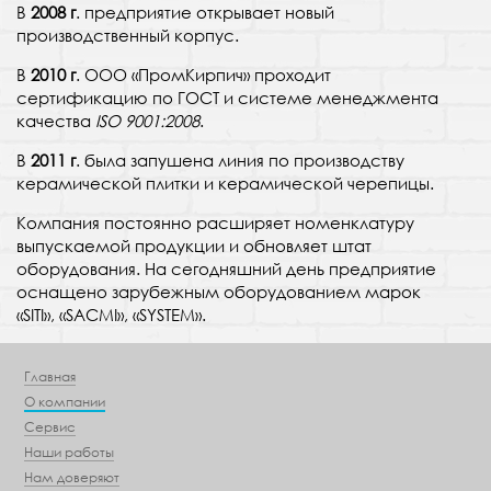
В
2008 г
. предприятие открывает новый
производственный корпус.
В
2010 г
. ООО «ПромКирпич» проходит
сертификацию по ГОСТ и системе менеджмента
качества
ISO 9001:2008
.
В
2011 г
. была запушена линия по производству
керамической плитки и керамической черепицы.
Компания постоянно расширяет номенклатуру
выпускаемой продукции и обновляет штат
оборудования. На сегодняшний день предприятие
оснащено зарубежным оборудованием марок
«SITI», «SACMI», «SYSTEM».
Главная
О компании
Сервис
Наши работы
Нам доверяют